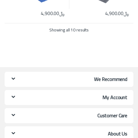
﷼
4,900.00
﷼
4,900.00
ns may be chosen on the product page
ct has multiple variants. The options may be chosen on the product page
Showing all 10 results
We Recommend
My Account
Customer Care
About Us