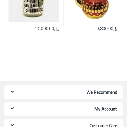
﷼
9,800.00
﷼
17,000.00
We Recommend
My Account
Customer Care