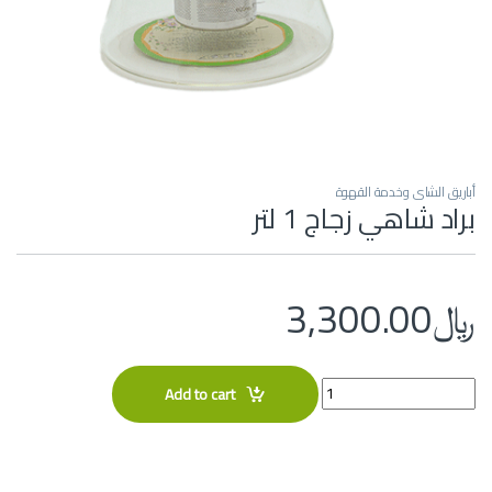
أباريق الشاي وخدمة القهوة
براد شاهي زجاج 1 لتر
﷼
3,300.00
Quantity
Add to cart