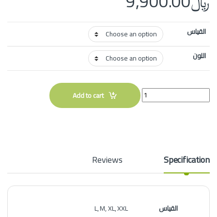
﷼
9,900.00
القياس
اللون
Quantity
Add to cart
Reviews
Specification
القياس
L, M, XL, XXL