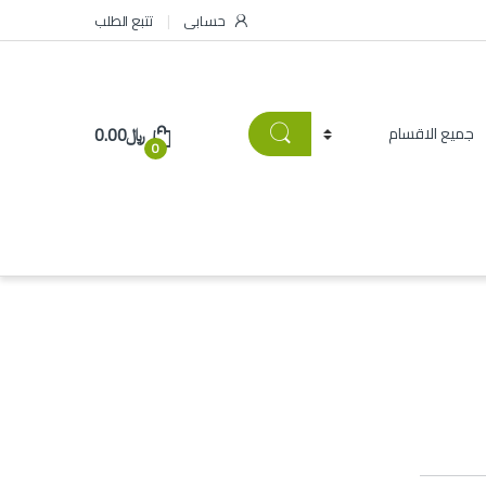
حسابى
تتبع الطلب
﷼
0.00
0