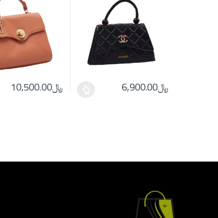
﷼
6,900.00
﷼
10,500.00
en on the product page
ple variants. The options may be chosen on the product page